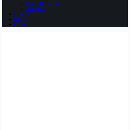
Disney Cruise Line
Tripreports
Steun ons
Reizen
Contact