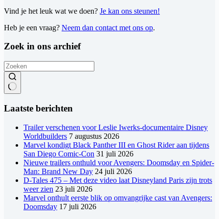
Vind je het leuk wat we doen?
Je kan ons steunen!
Heb je een vraag?
Neem dan contact met ons op
.
Zoek in ons archief
Geen
resultaten
Laatste berichten
Trailer verschenen voor Leslie Iwerks-documentaire Disney
Worldbuilders
7 augustus 2026
Marvel kondigt Black Panther III en Ghost Rider aan tijdens
San Diego Comic-Con
31 juli 2026
Nieuwe trailers onthuld voor Avengers: Doomsday en Spider-
Man: Brand New Day
24 juli 2026
D-Tales 475 – Met deze video laat Disneyland Paris zijn trots
weer zien
23 juli 2026
Marvel onthult eerste blik op omvangrijke cast van Avengers:
Doomsday
17 juli 2026