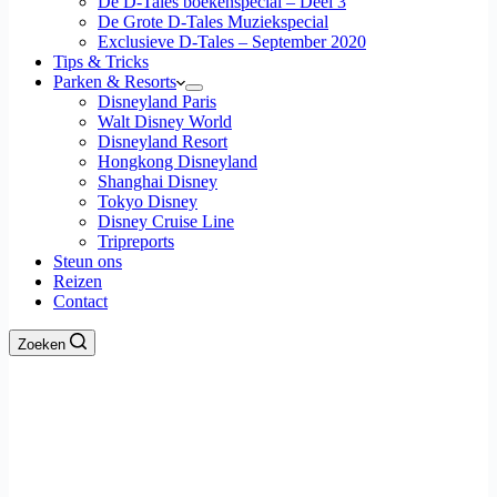
De D-Tales boekenspecial – Deel 3
De Grote D-Tales Muziekspecial
Exclusieve D-Tales – September 2020
Tips & Tricks
Parken & Resorts
Disneyland Paris
Walt Disney World
Disneyland Resort
Hongkong Disneyland
Shanghai Disney
Tokyo Disney
Disney Cruise Line
Tripreports
Steun ons
Reizen
Contact
Zoeken