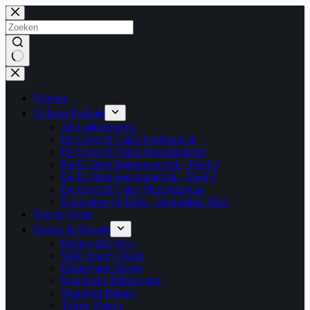
Ga
naar
de
inhoud
Geen
resultaten
Nieuws
D-Tales Podcast
Alle afleveringen
De Grote D-Tales Kookspecial
De Grote D-Tales Boekenspecial
De D-Tales Boekenspecial – Deel 2
De D-Tales boekenspecial – Deel 3
De Grote D-Tales Muziekspecial
Exclusieve D-Tales – September 2020
Tips & Tricks
Parken & Resorts
Disneyland Paris
Walt Disney World
Disneyland Resort
Hongkong Disneyland
Shanghai Disney
Tokyo Disney