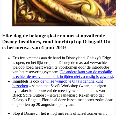
Elke dag de belangrijkste en meest opvallende
Disney-headlines, rond lunchtijd op D-log.nl! Dit
is het nieuws van 4 juni 2019
.
Eris iets vreemds aan de hand in Disneyland. Galaxy’s Edge
is open, en het lijkt erop dat Disney de massaal verwachte
toeloop goed heeft weten te voorkomen door de introductie
van het reserveringssyteeem.
De andere kant van de medaille
is echter de rest van het park in tijden niet zo rustig is geweest
.
Inmiddels is ook
de wijze waarop je Oga’s cantina kunt
bezoeken
– samen met Savi’s Workshop (waar je je eigen
lightsaber kunt bouwen) de meest gewilde ‘attracties van
Black Spire Outpost – ietwat aangepast. Reken erop dat
Galaxy’s Edge in Florida al deze lessen meeneemt zodra daar
de poorten op 29 augustus open gaan.
Stop it Disney… het is nog niet eens officieel zomer en nu