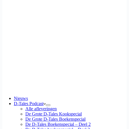
Nieuws
D-Tales Podcast
Alle afleveringen
De Grote D-Tales Kookspecial
De Grote D-Tales Boekenspecial
De D-Tales Boekenspecial – Deel 2