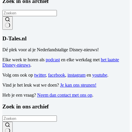
Zoek in ons archief
Geen
resultaten
D-Tales.nl
Dé plek voor al je Nederlandstalige Disney-nieuws!
Elke week te horen als
podcast
en elke werkdag met
het laatste
Disney-nieuws
.
Volg ons ook op
twitter
,
facebook
,
instagram
en
youtube
.
Vind je het leuk wat we doen?
Je kan ons steunen!
Heb je een vraag?
Neem dan contact met ons op
.
Zoek in ons archief