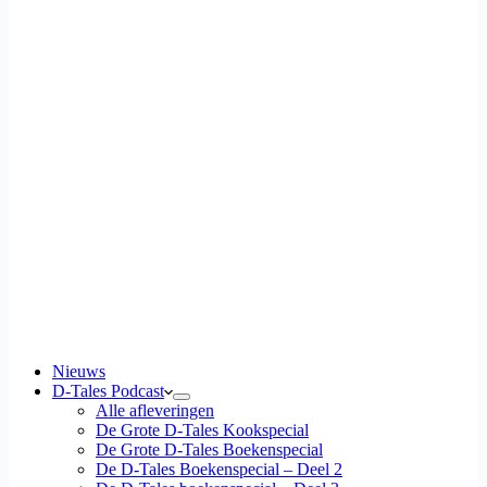
Nieuws
D-Tales Podcast
Alle afleveringen
De Grote D-Tales Kookspecial
De Grote D-Tales Boekenspecial
De D-Tales Boekenspecial – Deel 2