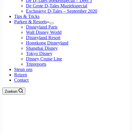
De D-Tales boekenspecial – Deel 3
De Grote D-Tales Muziekspecial
Exclusieve D-Tales – September 2020
Tips & Tricks
Parken & Resorts
Disneyland Paris
Walt Disney World
Disneyland Resort
Hongkong Disneyland
Shanghai Disney
Tokyo Disney
Disney Cruise Line
Tripreports
Steun ons
Reizen
Contact
Zoeken