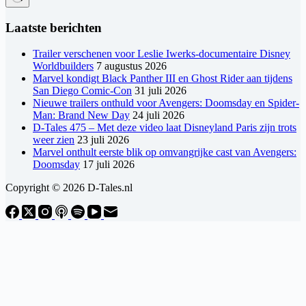
Geen
resultaten
Laatste berichten
Trailer verschenen voor Leslie Iwerks-documentaire Disney
Worldbuilders
7 augustus 2026
Marvel kondigt Black Panther III en Ghost Rider aan tijdens
San Diego Comic-Con
31 juli 2026
Nieuwe trailers onthuld voor Avengers: Doomsday en Spider-
Man: Brand New Day
24 juli 2026
D-Tales 475 – Met deze video laat Disneyland Paris zijn trots
weer zien
23 juli 2026
Marvel onthult eerste blik op omvangrijke cast van Avengers:
Doomsday
17 juli 2026
Copyright © 2026 D-Tales.nl