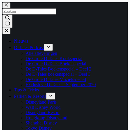
Ga
naar
de
inhoud
Geen
resultaten
Nieuws
D-Tales Podcast
Alle afleveringen
De Grote D-Tales Kookspecial
De Grote D-Tales Boekenspecial
De D-Tales Boekenspecial – Deel 2
De D-Tales boekenspecial – Deel 3
De Grote D-Tales Muziekspecial
Exclusieve D-Tales – September 2020
Tips & Tricks
Parken & Resorts
Disneyland Paris
Walt Disney World
Disneyland Resort
Hongkong Disneyland
Shanghai Disney
Tokyo Disney