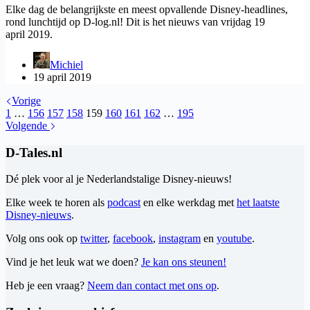
Elke dag de belangrijkste en meest opvallende Disney-headlines,
rond lunchtijd op D-log.nl! Dit is het nieuws van vrijdag 19
april 2019.
Michiel
19 april 2019
Vorige
1
…
156
157
158
159
160
161
162
…
195
Volgende
D-Tales.nl
Dé plek voor al je Nederlandstalige Disney-nieuws!
Elke week te horen als
podcast
en elke werkdag met
het laatste
Disney-nieuws
.
Volg ons ook op
twitter
,
facebook
,
instagram
en
youtube
.
Vind je het leuk wat we doen?
Je kan ons steunen!
Heb je een vraag?
Neem dan contact met ons op
.