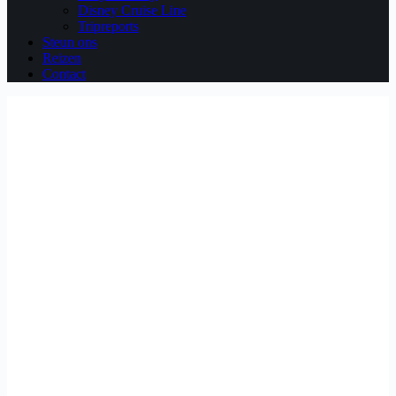
Disney Cruise Line
Tripreports
Steun ons
Reizen
Contact